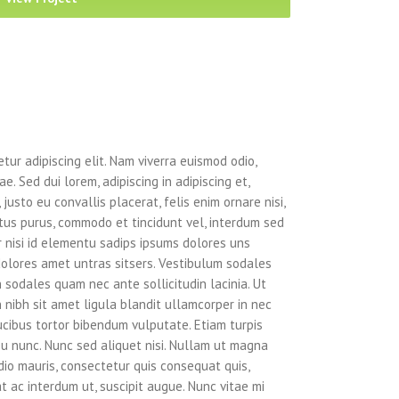
tur adipiscing elit. Nam viverra euismod odio,
e. Sed dui lorem, adipiscing in adipiscing et,
justo eu convallis placerat, felis enim ornare nisi,
ectus purus, commodo et tincidunt vel, interdum sed
r nisi id elementu sadips ipsums dolores uns
dolores amet untras sitsers. Vestibulum sodales
 sodales quam nec ante sollicitudin lacinia. Ut
nibh sit amet ligula blandit ullamcorper in nec
aucibus tortor bibendum vulputate. Etiam turpis
eu nunc. Nunc sed aliquet nisi. Nullam ut magna
dio mauris, consectetur quis consequat quis,
at ac interdum ut, suscipit augue. Nunc vitae mi