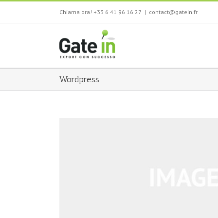
Salta
Chiama ora! +33 6 41 96 16 27
|
contact@gatein.fr
al
contenuto
Wordpress