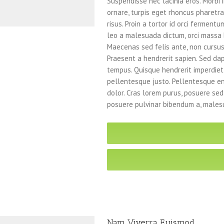
Suspendisse nec lacinia eros. Morbi
ornare, turpis eget rhoncus pharetra
risus. Proin a tortor id orci ferment
leo a malesuada dictum, orci massa 
Maecenas sed felis ante, non cursu
Praesent a hendrerit sapien. Sed da
tempus. Quisque hendrerit imperdiet e
pellentesque justo. Pellentesque enim
dolor. Cras lorem purus, posuere sed 
posuere pulvinar bibendum a, males
Nam Viverra Euismod