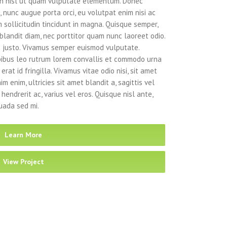
 in nisl ut quam vulputate elementum. Donec
, nunc augue porta orci, eu volutpat enim nisi ac
um sollicitudin tincidunt in magna. Quisque semper,
blandit diam, nec porttitor quam nunc laoreet odio.
s justo. Vivamus semper euismod vulputate.
pibus leo rutrum lorem convallis et commodo urna
rat id fringilla. Vivamus vitae odio nisi, sit amet
 enim, ultricies sit amet blandit a, sagittis vel
hendrerit ac, varius vel eros. Quisque nisl ante,
uada sed mi.
Learn More
View Project