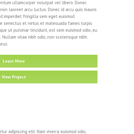
mentum ullamcorper volutpat vel libero. Donec
 non laoreet arcu luctus. Donec id arcu quis mauris
d imperdiet fringilla sem eget euismod.
que senectus et netus et malesuada fames turpis
que ut pulvinar tincidunt, est sem euismod odio, eu
t. Nullam vitae nibh odio, non scelerisque nibh.
urus.
Learn More
View Project
tur adipiscing elit. Nam viverra euismod odio,