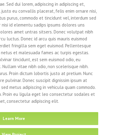
e. Sed dui lorem, adipiscing in adipiscing et,
justo eu convallis placerat, felis enim ornare nisi,
ectus purus, commodo et tincidunt vel, interdum sed
r nisi id elementu sadips ipsums dolores uns
dolores amet untras sitsers. Donec volutpat nibh
rcu luctus. Donec id arcu quis mauris euismod
erdiet fringilla sem eget euismod. Pellentesque
t netus et malesuada fames ac turpis egestas.
lvinar tincidunt, est sem euismod odio, eu
t. Nullam vitae nibh odio, non scelerisque nibh.
rus. Proin dictum lobortis justo at pretium. Nunc
e pulvinar. Donec suscipit dignissim ipsum at
 sed metus adipiscing in vehicula quam commodo.
 Proin eu ligula eget leo consectetur sodales et
t, consectetur adipiscing elit.
Learn More
View Project