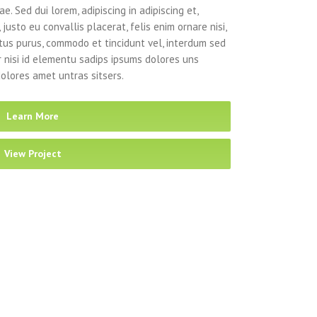
e. Sed dui lorem, adipiscing in adipiscing et,
justo eu convallis placerat, felis enim ornare nisi,
ectus purus, commodo et tincidunt vel, interdum sed
r nisi id elementu sadips ipsums dolores uns
dolores amet untras sitsers.
Learn More
View Project