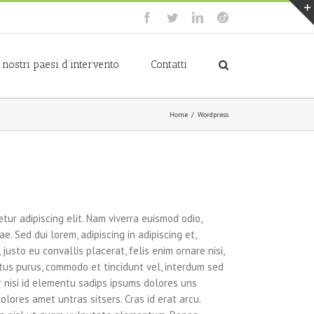
Facebook
Twitter
LinkedIn
Viadeo
I nostri paesi d’intervento
Contatti
Home
/
Wordpress
tur adipiscing elit. Nam viverra euismod odio,
e. Sed dui lorem, adipiscing in adipiscing et,
justo eu convallis placerat, felis enim ornare nisi,
ectus purus, commodo et tincidunt vel, interdum sed
r nisi id elementu sadips ipsums dolores uns
olores amet untras sitsers. Cras id erat arcu.