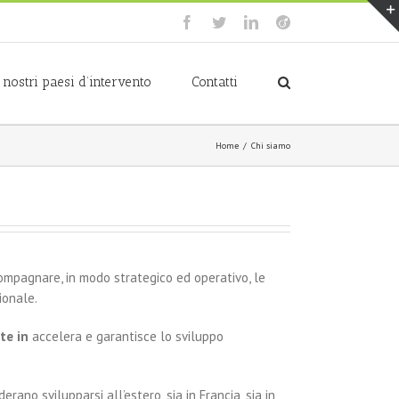
Facebook
Twitter
LinkedIn
Viadeo
I nostri paesi d’intervento
Contatti
Home
/
Chi siamo
ompagnare, in modo strategico ed operativo, le
ionale.
te in
accelera e garantisce lo sviluppo
erano svilupparsi all’estero, sia in Francia, sia in