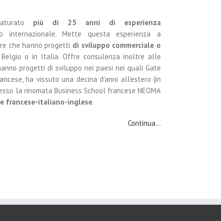
maturato
più di 25
anni di esperienza
o internazionale. Mette questa esperienza a
iere che hanno progetti
di sviluppo commerciale o
 Belgio o in Italia. Offre consulenza inoltre alle
hanno progetti di sviluppo nei paesi nei quali Gate
rancese, ha vissuto una decina d’anni all’estero (in
 presso la rinomata Business School francese NEOMA
ue francese-italiano-inglese
.
Continua…