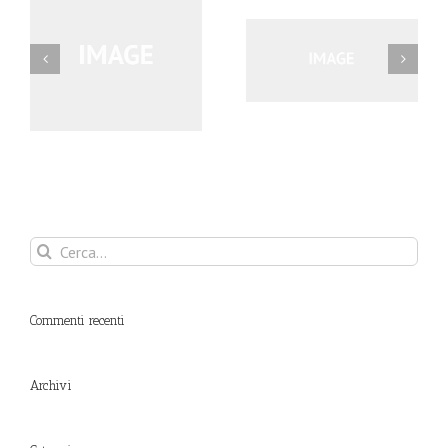
s
Proin Sodales Quam
Morbi Inta Nisiut
Cerca
per:
Commenti recenti
Archivi