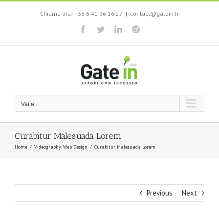
Salta
Chiama ora! +33 6 41 96 16 27
|
contact@gatein.fr
al
contenuto
Facebook
Twitter
LinkedIn
Viadeo
Vai a...
Curabitur Malesuada Lorem
Home
/
Videography
,
Web Design
/
Curabitur Malesuada Lorem
Previous
Next