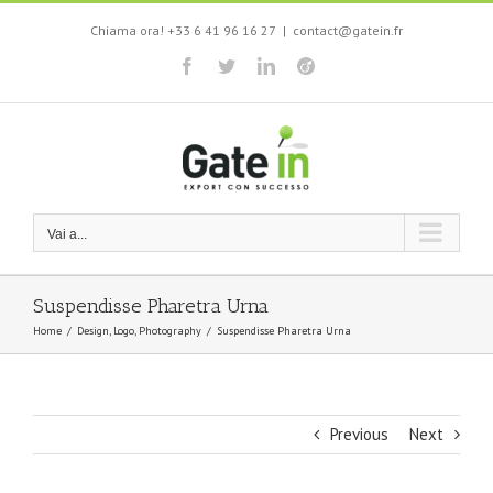
Salta
Chiama ora! +33 6 41 96 16 27
|
contact@gatein.fr
al
contenuto
Facebook
Twitter
LinkedIn
Viadeo
Vai a...
Suspendisse Pharetra Urna
Home
/
Design
,
Logo
,
Photography
/
Suspendisse Pharetra Urna
Previous
Next