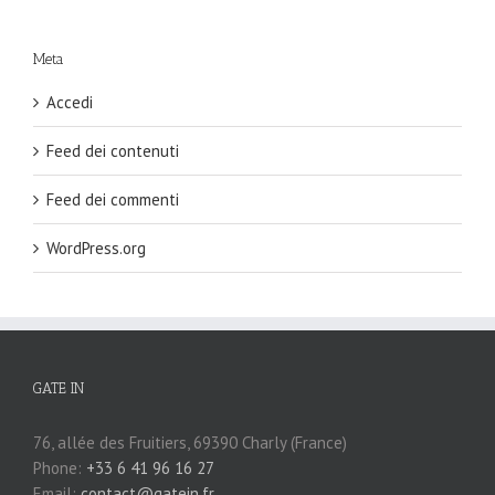
Meta
Accedi
Feed dei contenuti
Feed dei commenti
WordPress.org
GATE IN
76, allée des Fruitiers, 69390 Charly (France)
Phone:
+33 6 41 96 16 27
Email:
contact@gatein.fr