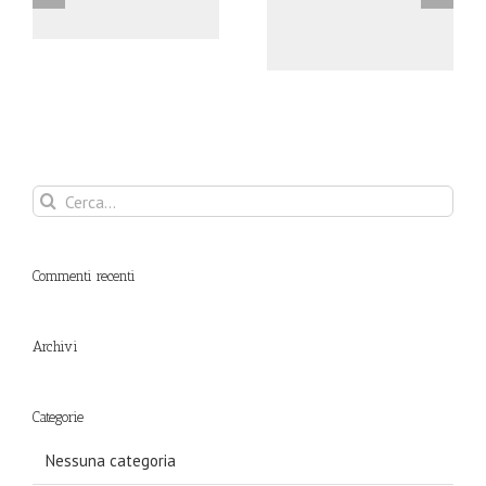
Nam Viverra Euismod
Quisque Sit Amet Unte
Cerca
per:
Commenti recenti
Archivi
Categorie
Nessuna categoria