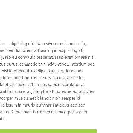
tur adipiscing elit. Nam viverra euismod odio,
e. Sed dui lorem, adipiscing in adipiscing et,
justo eu convallis placerat, felis enim ornare nisi,
ectus purus, commodo et tincidunt vel, interdum sed
r nisi id elementu sadips ipsums dolores uns
dolores amet untras sitsers. Nam vitae tellus
i et elit odio, vel cursus sapien. Curabitur ac
abitur orci erat, fringilla et molestie ac, ultricies
orper mi, sit amet blandit nibh semper id.
r id ipsum in mauris pulvinar faucibus sed sed
g lacus. Donec mattis rutrum ullamcorper. Lorem
ts.