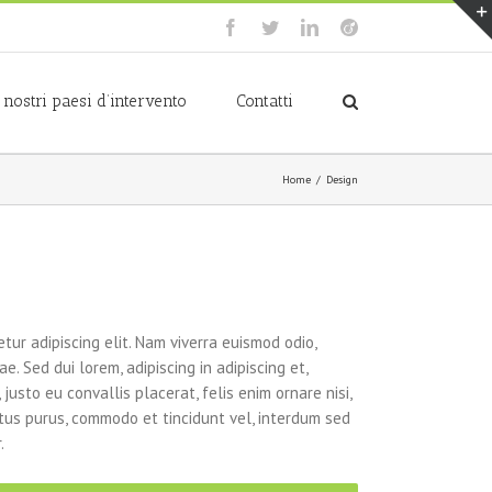
Facebook
Twitter
LinkedIn
Viadeo
I nostri paesi d’intervento
Contatti
Home
/
Design
tur adipiscing elit. Nam viverra euismod odio,
e. Sed dui lorem, adipiscing in adipiscing et,
justo eu convallis placerat, felis enim ornare nisi,
ectus purus, commodo et tincidunt vel, interdum sed
.