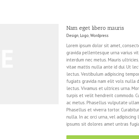
Nam eget libero mauris
Design
,
Logo
,
Wordpress
Lorem ipsum dolor sit amet, consecte
gravida pellentesque urna varius vita
interdum nec metus. Mauris ultricies, 
vitae mattis nulla ante id dui. Ut l
lectus. Vestibulum adipiscing tempo
fugiats gravida nam elit vols nulla 
lectus. Vivamus et ultrices urna. Morb
turpis et velit hendrerit commodo. Cur
ac metus. Phasellus vulputate ullamc
Phasellus et viverra tortor. Curabitu
nulla. In ac orci urna, vel adipiscin
ipsums sit dolores amet untras fugia