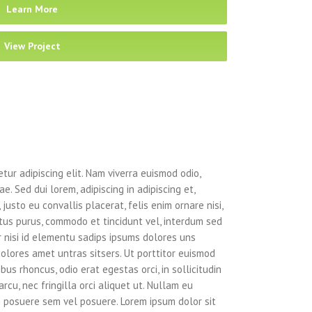
Learn More
View Project
tur adipiscing elit. Nam viverra euismod odio,
e. Sed dui lorem, adipiscing in adipiscing et,
justo eu convallis placerat, felis enim ornare nisi,
ectus purus, commodo et tincidunt vel, interdum sed
r nisi id elementu sadips ipsums dolores uns
dolores amet untras sitsers. Ut porttitor euismod
ibus rhoncus, odio erat egestas orci, in sollicitudin
rcu, nec fringilla orci aliquet ut. Nullam eu
posuere sem vel posuere. Lorem ipsum dolor sit