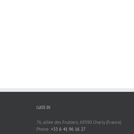
GATE IN
76, allée des Fruitiers, 69390 Charly (France)
Phone:
+33 6 41 96 16 27