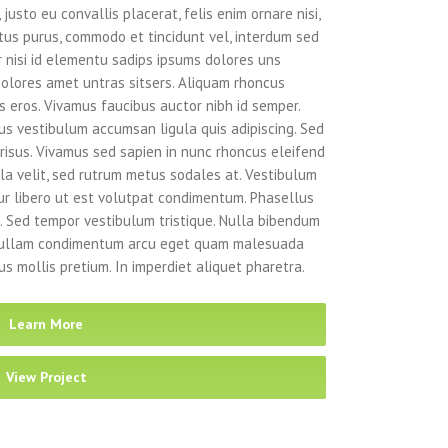
justo eu convallis placerat, felis enim ornare nisi,
ectus purus, commodo et tincidunt vel, interdum sed
r nisi id elementu sadips ipsums dolores uns
dolores amet untras sitsers. Aliquam rhoncus
s eros. Vivamus faucibus auctor nibh id semper.
us vestibulum accumsan ligula quis adipiscing. Sed
risus. Vivamus sed sapien in nunc rhoncus eleifend
ula velit, sed rutrum metus sodales at. Vestibulum
ur libero ut est volutpat condimentum. Phasellus
. Sed tempor vestibulum tristique. Nulla bibendum
. Nullam condimentum arcu eget quam malesuada
us mollis pretium. In imperdiet aliquet pharetra.
Learn More
View Project