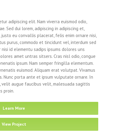
tur adipiscing elit. Nam viverra euismod odio,
e. Sed dui lorem, adipiscing in adipiscing et,
justo eu convallis placerat, felis enim ornare nisi,
ectus purus, commodo et tincidunt vel, interdum sed
r nisi id elementu sadips ipsums dolores uns
dolores amet untras sitsers. Cras nisl odio, congue
enenatis ipsum. Nam semper fringilla elementum.
venenatis euismod. Aliquam erat volutpat. Vivamus
us. Nunc porta ante et ipsum vulputate ornare. In
, velit augue faucibus velit, malesuada sagittis
s proin.
Learn More
View Project