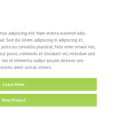
tur adipiscing elit. Nam viverra euismod odio,
e. Sed dui lorem, adipiscing in adipiscing et,
justo eu convallis placerat, felis enim ornare nisi,
ectus purus, commodo et tincidunt vel, interdum sed
r nisi id elementu sadips ipsums dolores uns
dolores amet untras sitsers.
Learn More
View Project