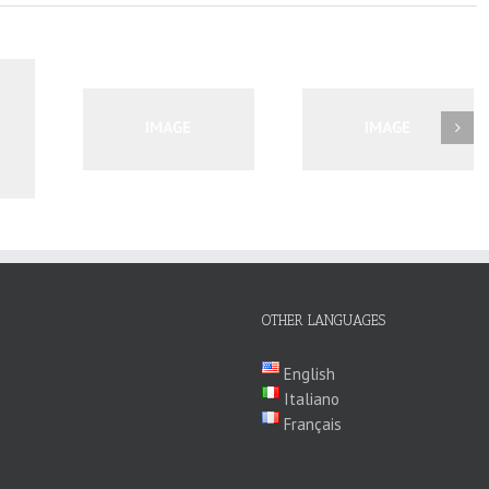
Curabitur Malesuada
ales Quam
Morbi Inta Nisiut
Lorem
OTHER LANGUAGES
English
Italiano
Français