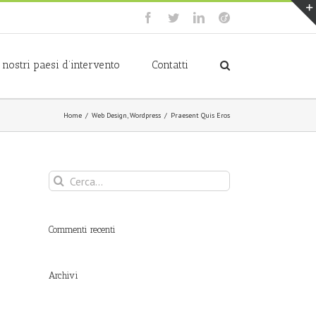
Facebook
Twitter
LinkedIn
Viadeo
I nostri paesi d’intervento
Contatti
Home
/
Web Design
,
Wordpress
/
Praesent Quis Eros
Cerca
per:
Commenti recenti
Archivi