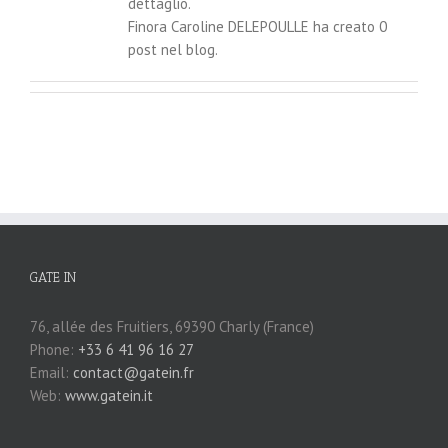
dettaglio.
Finora Caroline DELEPOULLE ha creato 0
post nel blog.
GATE IN
76, allée des Fruitiers, 69390 Charly (France)
Phone:
+33 6 41 96 16 27
Email:
contact@gatein.fr
Web:
www.gatein.it