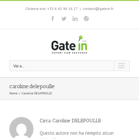
Salta
Chiama ora! +33 6 41 96 16 27
|
contact@gatein.fr
al
contenuto
Facebook
Twitter
LinkedIn
Viadeo
Vai a...
caroline.delepoulle
Home
/
Caroline DELEPOULLE
Circa
Caroline DELEPOULLE
Questo autore non ha riempito alcun